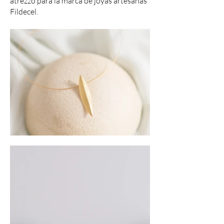
atrezzo para la marca de joyas artesanas
Fildecel.